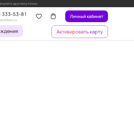
е купить круглосуточно.
) 333-53-81
Личный кабинет
antikov.ru
ождения
Активировать карту
Универсальная карта
Акции и спец.предложения