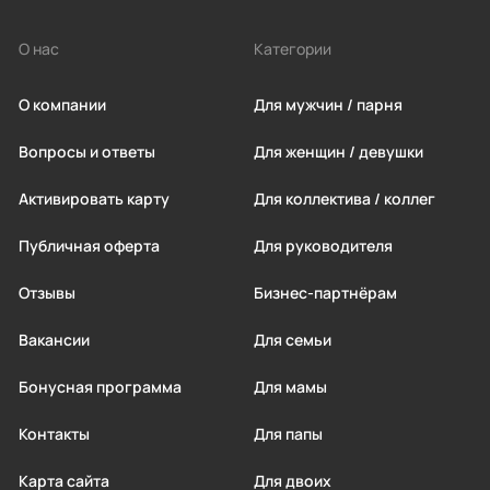
Вернуться на страницу входа
Войти как партнер
Понятно
О нас
Категории
Войти
О компании
Для мужчин / парня
Вопросы и ответы
Для женщин / девушки
Активировать карту
Для коллектива / коллег
Публичная оферта
Для руководителя
Отзывы
Бизнес-партнёрам
Вакансии
Для семьи
Бонусная программа
Для мамы
Контакты
Для папы
Карта сайта
Для двоих